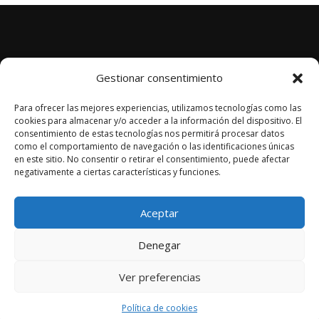
Aviso Legal
Gestionar consentimiento
Términos de Envío
Para ofrecer las mejores experiencias, utilizamos tecnologías como las
Términos de Revocación
cookies para almacenar y/o acceder a la información del dispositivo. El
consentimiento de estas tecnologías nos permitirá procesar datos
Política de Privacidad
como el comportamiento de navegación o las identificaciones únicas
Mi cuenta
en este sitio. No consentir o retirar el consentimiento, puede afectar
negativamente a ciertas características y funciones.
Aceptar
Denegar
Ver preferencias
© 2005-2026 VIKO - TODOS LOS DERECHOS RESERVADOS
Política de cookies