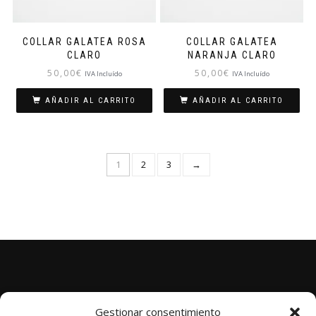
COLLAR GALATEA ROSA
COLLAR GALATEA
CLARO
NARANJA CLARO
50,00
€
50,00
€
IVA Incluído
IVA Incluído
AÑADIR AL CARRITO
AÑADIR AL CARRITO
1
2
3
→
Aviso Legal
Gestionar consentimiento