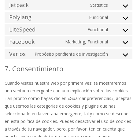
js
to
Jetpack
Statistics
automatti
Consent
service
to
Polylang
Funcional
stripe
Consent
service
to
LiteSpeed
Functional
jetpack
Consent
service
to
Facebook
Marketing, Functional
polylang
Consent
service
to
Varios
Propósito pendiente de investigación
litespeed
Consent
service
to
7. Consentimiento
facebook
service
varios
Cuando visites nuestra web por primera vez, te mostraremos
una ventana emergente con una explicación sobre las cookies.
Tan pronto como hagas clic en «Guardar preferencias», aceptas
que usemos las categorías de cookies y plugins que has
seleccionado en la ventana emergente, tal y como se describe
en esta política de cookies. Puedes desactivar el uso de cookies
a través de tu navegador, pero, por favor, ten en cuenta que
nuestra web puede dejar de funcionar correctamente.