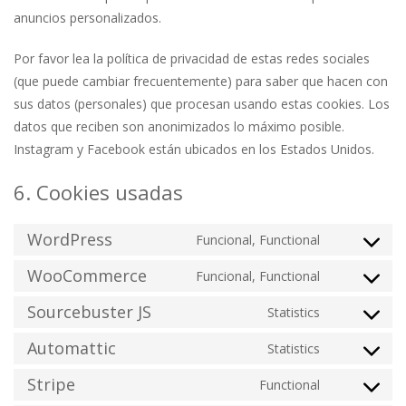
anuncios personalizados.
Por favor lea la política de privacidad de estas redes sociales
(que puede cambiar frecuentemente) para saber que hacen con
sus datos (personales) que procesan usando estas cookies. Los
datos que reciben son anonimizados lo máximo posible.
Instagram y Facebook están ubicados en los Estados Unidos.
6. Cookies usadas
WordPress
Funcional, Functional
Consent
to
WooCommerce
Funcional, Functional
Consent
service
to
Sourcebuster JS
Statistics
wordpress
Consent
service
to
Automattic
Statistics
woocomme
Consent
service
to
Stripe
Functional
sourcebust
Consent
service