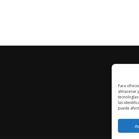
Para ofrece
almacenar y
tecnologías
las identifi
puede afecta
A