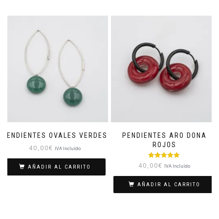
PENDIENTES OVALES VERDES
PENDIENTES ARO DONA
ROJOS
40,00
€
IVA Incluído
Valorado con
40,00
€
IVA Incluído
AÑADIR AL CARRITO
5.00
de 5
AÑADIR AL CARRITO