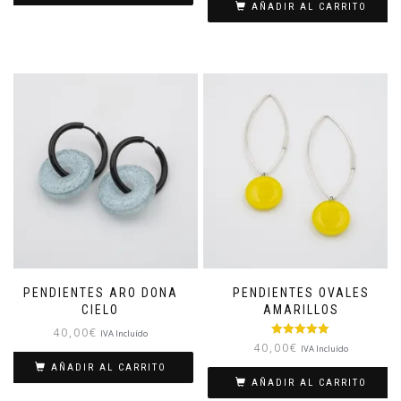
AÑADIR AL CARRITO
PENDIENTES ARO DONA
PENDIENTES OVALES
CIELO
AMARILLOS
40,00
€
IVA Incluído
Valorado con
40,00
€
IVA Incluído
5.00
de 5
AÑADIR AL CARRITO
AÑADIR AL CARRITO