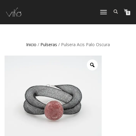
TOGGLE
0
NAVIGATION
Inicio
/
Pulseras
/ Pulsera Acis Palo Oscura