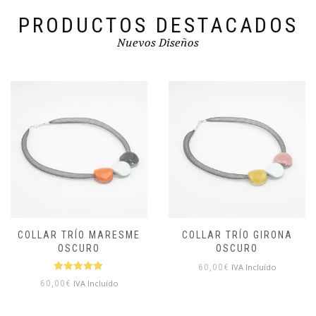
PRODUCTOS DESTACADOS
Nuevos Diseños
COLLAR TRÍO MARESME
COLLAR TRÍO GIRONA
OSCURO
OSCURO
IVA Incluído
60,00
€
Valorado
IVA Incluído
60,00
€
con
5.00
de
5